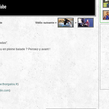
te
Vidéo suivante >
>
adas".
rou en pleine balade ? Pensez-y avant !
.thorgalou.fr
)
in.com
)