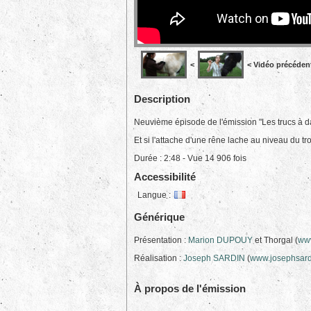
<
< Vidéo précéden
Description
Neuvième épisode de l'émission "Les trucs à d
Et si l'attache d'une rêne lache au niveau du t
Durée : 2:48 - Vue 14 906 fois
Accessibilité
Langue :
Générique
Présentation :
Marion DUPOUY
et Thorgal (
www
Réalisation :
Joseph SARDIN
(
www.josephsard
À propos de l'émission