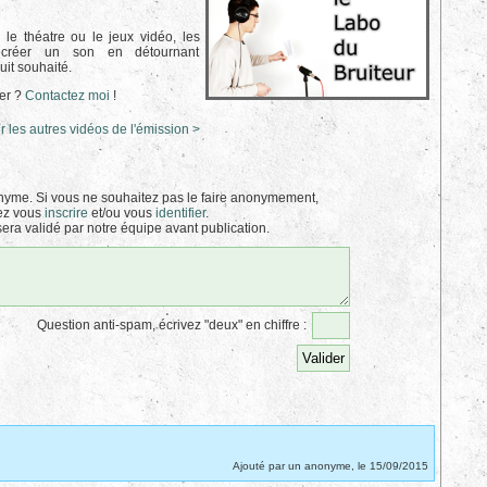
, le théatre ou le jeux vidéo, les
recréer un son en détournant
uit souhaité.
er ?
Contactez moi
!
r les autres vidéos de l'émission >
yme. Si vous ne souhaitez pas le faire anonymement,
ez vous
inscrire
et/ou vous
identifier
.
era validé par notre équipe avant publication.
Question anti-spam, écrivez "deux" en chiffre :
Ajouté par un anonyme, le 15/09/2015