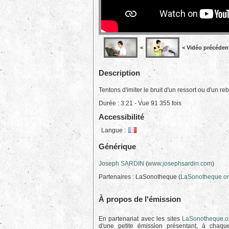
<
< Vidéo précéden
Description
Tentons d'imiter le bruit d'un ressort ou d'un re
Durée : 3:21 - Vue 91 355 fois
Accessibilité
Langue :
Générique
Joseph SARDIN
(
www.josephsardin.com
)
Partenaires : LaSonotheque (
LaSonotheque.o
À propos de l'émission
En partenariat avec les sites
LaSonotheque.o
d'une petite émission présentant, à chaq