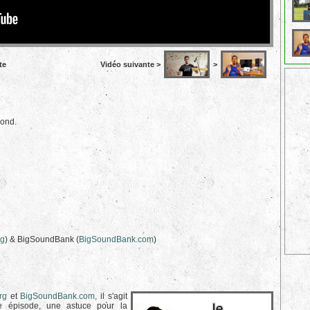
te
Vidéo suivante >
>
bond.
rg
) & BigSoundBank (
BigSoundBank.com
)
rg
et
BigSoundBank.com
, il s'agit
ue épisode, une astuce pour la