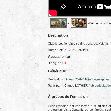
<
< Vidéo précéden
Description
Claude Lothier aime se dire perspectiviste ach
Durée : 19:37 - Vue 5 197 fois
Accessibilité
Langue :
Générique
Réalisation :
Joseph SARDIN
(
www.josephsard
Participant : Claude LOTHIER (
leblogdeclaudel
À propos de l'émission
Cette émission est consacrée aux artistes et
professionnels, débutants ou confirmés, seul